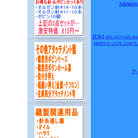
糸取物語B
JUKI
:
HZL-T470
,
HZL-E6
98SPN
,
TL-25
,
TL-25SP
,
TL
ア