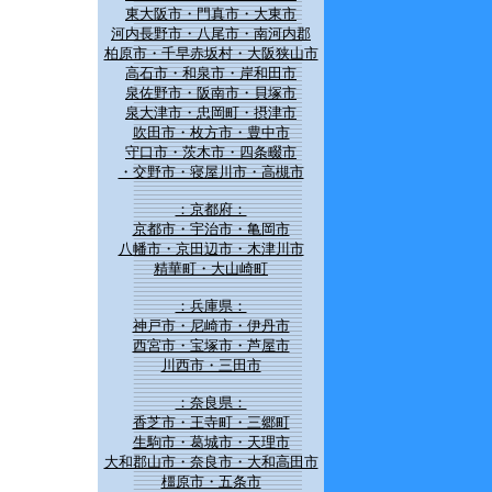
東大阪市・門真市・大東市
河内長野市・八尾市・南河内郡
柏原市・千早赤坂村・大阪狭山市
高石市・和泉市・岸和田市
泉佐野市・阪南市・貝塚市
泉大津市・忠岡町・摂津市
吹田市・枚方市・豊中市
守口市・茨木市・四条畷市
・交野市・寝屋川市・高槻市
：京都府：
京都市・宇治市・亀岡市
八幡市・京田辺市・木津川市
精華町・大山崎町
：兵庫県：
神戸市・尼崎市・伊丹市
西宮市・宝塚市・芦屋市
川西市・三田市
：奈良県：
香芝市・王寺町・三郷町
生駒市・葛城市・天理市
大和郡山市・奈良市・大和高田市
橿原市・五条市