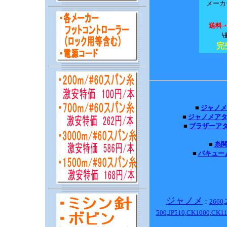
メー
送料
\
完
■
ジャノメ
■
ジャノメア
■
ブラザーア
■
糸
■
バキュー
ジャノメ
：
2660
,
500
,
JP510
,
CK1000
,
CK11