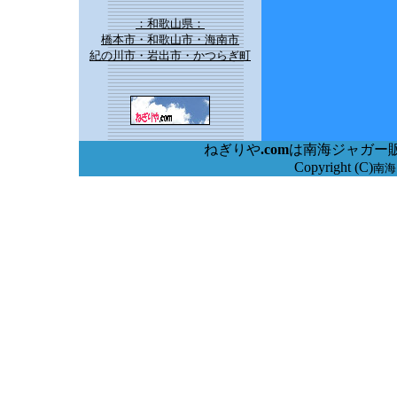
：和歌山県：
橋本市・和歌山市・海南市
紀の川市・岩出市・かつらぎ町
ねぎりや
.com
は南海ジャガー販
Copyright (C)
南海