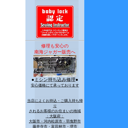
修理も安心の
南海ジャガー販売へ
●
ミシン持ち込み修理
●
安心価格にて承っております
当店によくお持込・ご購入持ち帰
り
されるお客様のお住まいの地域
：大阪府：
大阪市・河内松原市・羽曳野市
藤井寺市・富田林市・堺市